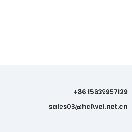
+86 15639957129
sales03@haiwei.net.cn