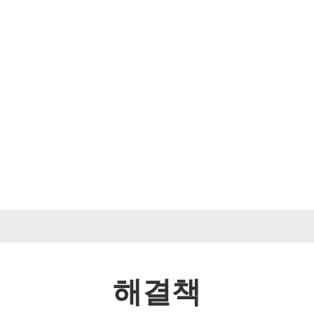
우리에 관해서
제품
비디오
해결책
뉴스
문의하기
해결책