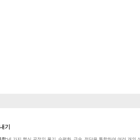
우리에 관해서
제품
비디오
해결책
뉴스
문의하기
내기
통합:
네 가지 핵심 공정인 풀기, 수평화, 급송, 전단을 통합하여 여러 개의