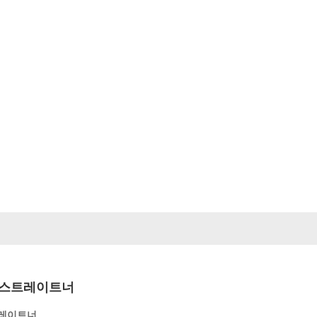
우리에 관해서
제품
비디오
해결책
뉴스
문의하기
러 스트레이트너
스트레이트너