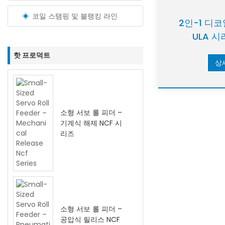
코일 스탬핑 및 블랭킹 라인
2인-1 디
ULA 시
0.
핫 프로덕트
상
소형 서보 롤 피더 –
기계식 해제 NCF 시
리즈
소형 서보 롤 피더 –
공압식 릴리스 NCF