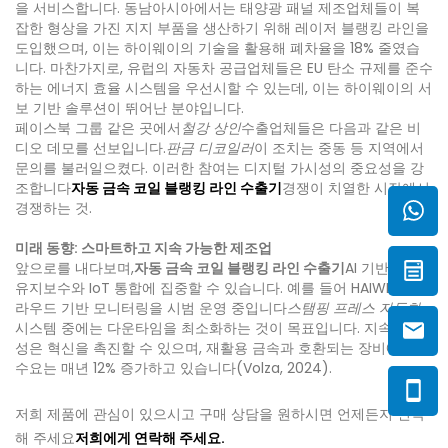
을 서비스합니다. 동남아시아에서는 태양광 패널 제조업체들이 복
잡한 형상을 가진 지지 부품을 생산하기 위해 레이저 블랭킹 라인을
도입했으며, 이는 하이웨이의 기술을 활용해 폐차율을 18% 줄였습
니다. 마찬가지로, 유럽의 자동차 공급업체들은 EU 탄소 규제를 준수
하는 에너지 효율 시스템을 우선시할 수 있는데, 이는 하이웨이의 서
보 기반 솔루션이 뛰어난 분야입니다.
페이스북 그룹 같은 곳에서
철강 상인
수출업체들은 다음과 같은 비
디오 데모를 선보입니다.
판금 디코일러
이 조치는 중동 등 지역에서
문의를 불러일으켰다. 이러한 참여는 디지털 가시성의 중요성을 강
조합니다
자동 금속 코일 블랭킹 라인 수출기
경쟁이 치열한 시장에서
경쟁하는 것.
미래 동향: 스마트하고 지속 가능한 제조업
앞으로를 내다보며,
자동 금속 코일 블랭킹 라인 수출기
AI 기반 예측
유지보수와 IoT 통합에 집중할 수 있습니다. 예를 들어 HAIWEI는 클
라우드 기반 모니터링을 시범 운영 중입니다
스탬핑 프레스 자동화
시스템 중에는 다운타임을 최소화하는 것이 목표입니다. 지속 가능
성은 혁신을 촉진할 수 있으며, 재활용 금속과 호환되는 장비에 대한
수요는 매년 12% 증가하고 있습니다(Volza, 2024).
저희 제품에 관심이 있으시고 구매 상담을 원하시면 언제든지 연락
해 주세요
저희에게 연락해 주세요.