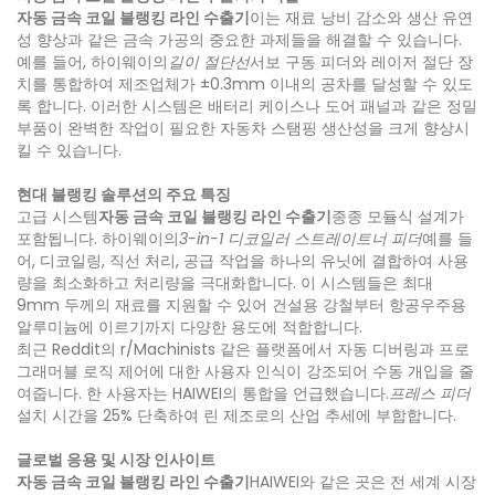
자동 금속 코일 블랭킹 라인 수출기
이는 재료 낭비 감소와 생산 유연
성 향상과 같은 금속 가공의 중요한 과제들을 해결할 수 있습니다.
예를 들어, 하이웨이의
길이 절단선
서보 구동 피더와 레이저 절단 장
치를 통합하여 제조업체가 ±0.3mm 이내의 공차를 달성할 수 있도
록 합니다. 이러한 시스템은 배터리 케이스나 도어 패널과 같은 정밀
부품이 완벽한 작업이 필요한 자동차 스탬핑 생산성을 크게 향상시
킬 수 있습니다.
현대 블랭킹 솔루션의 주요 특징
고급 시스템
자동 금속 코일 블랭킹 라인 수출기
종종 모듈식 설계가
포함됩니다. 하이웨이의
3-in-1 디코일러 스트레이트너 피더
예를 들
어, 디코일링, 직선 처리, 공급 작업을 하나의 유닛에 결합하여 사용
량을 최소화하고 처리량을 극대화합니다. 이 시스템들은 최대
9mm 두께의 재료를 지원할 수 있어 건설용 강철부터 항공우주용
알루미늄에 이르기까지 다양한 용도에 적합합니다.
최근 Reddit의 r/Machinists 같은 플랫폼에서 자동 디버링과 프로
그래머블 로직 제어에 대한 사용자 인식이 강조되어 수동 개입을 줄
여줍니다. 한 사용자는 HAIWEI의 통합을 언급했습니다.
프레스 피더
설치 시간을 25% 단축하여 린 제조로의 산업 추세에 부합합니다.
글로벌 응용 및 시장 인사이트
자동 금속 코일 블랭킹 라인 수출기
HAIWEI와 같은 곳은 전 세계 시장