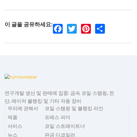
이 글을 공유하세요:
F
T
P
S
a
w
i
h
c
i
n
a
e
t
t
r
b
t
e
e
o
e
r
o
r
e
k
s
t
연구개발 생산 및 판매에 집중: 금속 코일 스탬핑, 전
단, 레이저 블랭킹 및 기타 자동 장비
우리에 관해서
코일 스탬핑 및 블랭킹 라인
제품
프레스 피더
서비스
코일 스트레이트너
뉴스
판금 디코일러