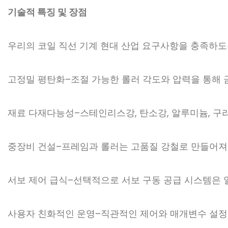
기술적 특징 및 장점
우리의 코일 직선 기계
현대 산업 요구사항을 충족하도
고정밀 평탄화
–
조절 가능한 롤러 각도와 압력을 통해 
재료 다재다능성
–
스테인리스강, 탄소강, 알루미늄, 구
중장비 건설
–
프레임과 롤러는 고품질 강철로 만들어져
서보 제어 급식
–
선택적으로 서보 구동 공급 시스템은 
사용자 친화적인 운영
–
직관적인 제어와 매개변수 설정