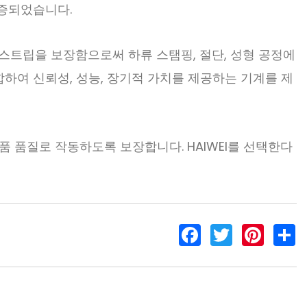
입증되었습니다.
 스트립을 보장함으로써 하류 스탬핑, 절단, 성형 공정에
결합하여 신뢰성, 성능, 장기적 가치를 제공하는 기계를 제
품 품질로 작동하도록 보장합니다. HAIWEI를 선택한다
F
T
P
S
a
w
i
h
c
i
n
a
e
t
t
r
b
t
e
e
o
e
r
o
r
e
k
s