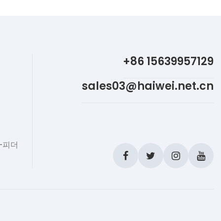
t
+86 15639957129
sales03@haiwei.net.cn
-피더